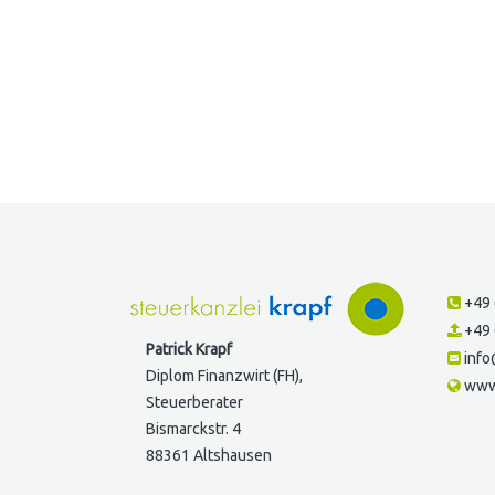
+49 
+49 
Patrick Krapf
info
Diplom Finanzwirt (FH),
www.
Steuerberater
Bismarckstr. 4
88361 Altshausen