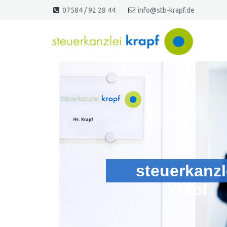
07584 / 92 28 44
info@stb-krapf.de
steuerkanzl
krapf