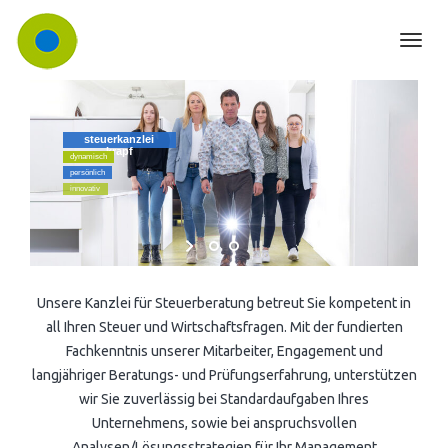
KANZLEI
Toggl
TEAM ▾
navig
LEISTUNGEN ▾
Karriere
DIGITALISIERUNG
Unser Leistungsspektrum
steuerkanzlei
krapf
dynamisch
TESTAMENTSVOLLSTRECKUNG
Grundsteuerreform
persönlich
innovativ
KONTAKT
Aktuelles
Unsere Kanzlei für Steuerberatung betreut Sie kompetent in
all Ihren Steuer und Wirtschaftsfragen. Mit der fundierten
Fachkenntnis unserer Mitarbeiter, Engagement und
langjähriger Beratungs- und Prüfungserfahrung, unterstützen
wir Sie zuverlässig bei Standardaufgaben Ihres
Unternehmens, sowie bei anspruchsvollen
Analysen/Lösungsstrategien für Ihr Management