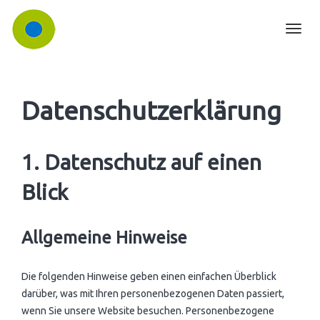
KANZLEI
Toggl
TEAM ▾
navig
LEISTUNGEN ▾
Karriere
DIGITALISIERUNG
Unser Leistungsspektrum
Datenschutzerklärung
TESTAMENTSVOLLSTRECKUNG
Grundsteuerreform
KONTAKT
Aktuelles
1. Datenschutz auf einen
Blick
Allgemeine Hinweise
Die folgenden Hinweise geben einen einfachen Überblick
darüber, was mit Ihren personenbezogenen Daten passiert,
wenn Sie unsere Website besuchen. Personenbezogene