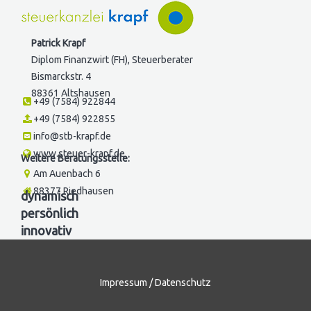
Patrick Krapf
Diplom Finanzwirt (FH), Steuerberater
Bismarckstr. 4
88361 Altshausen
+49 (7584) 922844
+49 (7584) 922855
info@stb-krapf.de
www.steuer-krapf.de
Weitere Beratungsstelle:
Am Auenbach 6
88377 Riedhausen
dynamisch
persönlich
innovativ
Impressum
/
Datenschutz