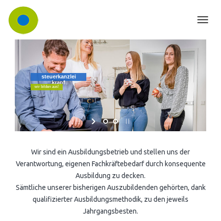
KANZLEI
Toggl
TEAM ▾
navig
LEISTUNGEN ▾
Karriere
DIGITALISIERUNG
Unser Leistungsspektrum
steuerkanzlei
TESTAMENTSVOLLSTRECKUNG
krapf
Grundsteuerreform
wir bilden aus!
KONTAKT
Aktuelles
Wir sind ein Ausbildungsbetrieb und stellen uns der
Verantwortung, eigenen Fachkräftebedarf durch konsequente
Ausbildung zu decken.
Sämtliche unserer bisherigen Auszubildenden gehörten, dank
qualifizierter Ausbildungsmethodik, zu den jeweils
Jahrgangsbesten.